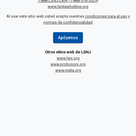
1-888-LSNJ-LAW
(
1-888-576-5529
)
www.lsnjlawhotline.org
Al usar este sitio web usted acepta nuestras
condiciones para el uso
y
normas de confidencialidad
Apóyenos
Otros sitios web de LSNJ:
www.lsnj.org
www.probononj.org
www.njejla.org