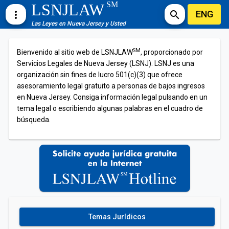
SM
LSNJLAW
ENG
more_vert
search
Las Leyes en Nueva Jersey y Usted
SM
Bienvenido al sitio web de LSNJLAW
, proporcionado por
Servicios Legales de Nueva Jersey (LSNJ). LSNJ es una
organización sin fines de lucro 501(c)(3) que ofrece
asesoramiento legal gratuito a personas de bajos ingresos
en Nueva Jersey. Consiga información legal pulsando en un
tema legal o escribiendo algunas palabras en el cuadro de
búsqueda.
Temas Jurídicos