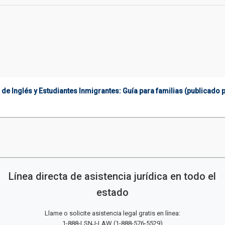
es de Inglés y Estudiantes Inmigrantes: Guía para familias (publicad
Línea directa de asistencia jurídica en todo el
estado
Llame o solicite asistencia legal gratis en línea:
1-888-LSNJ-LAW
(
1-888-576-5529
)