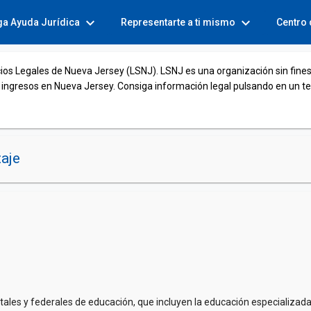
expand_more
expand_more
ga Ayuda Jurídica
Representarte a ti mismo
Centro
cios Legales de Nueva Jersey (LSNJ). LSNJ es una organización sin fines
 ingresos en Nueva Jersey. Consiga información legal pulsando en un t
aje
tatales y federales de educación, que incluyen la educación especializ