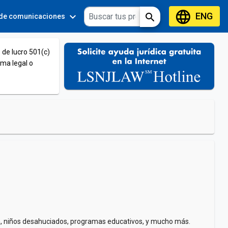
language
ENG
expand_more
expand_more
search
 de comunicaciones
Tools
 de lucro 501(c)
ema legal o
ada, niños desahuciados, programas educativos, y mucho más.