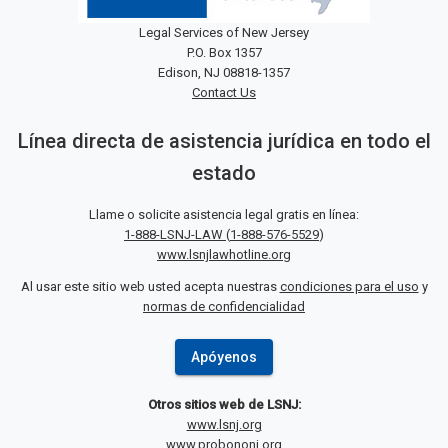
Legal Services of New Jersey
P.O. Box 1357
Edison, NJ 08818-1357
Contact Us
Línea directa de asistencia jurídica en todo el
estado
Llame o solicite asistencia legal gratis en línea:
1-888-LSNJ-LAW
(
1-888-576-5529
)
www.lsnjlawhotline.org
Al usar este sitio web usted acepta nuestras
condiciones para el uso
y
normas de confidencialidad
Apóyenos
Otros sitios web de LSNJ:
www.lsnj.org
www.probononj.org