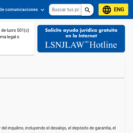
language
ENG
expand_more
expand_more
search
 de comunicaciones
Tools
 de lucro 501(c)
ema legal o
el inquilino, incluyendo el desalojo, el depósito de garantía, el