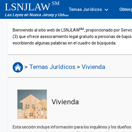
SM
LSNJLAW
expand_more
Temas Jurídicos
Obten
Las Leyes en Nueva Jersey y Usted
SM
Bienvenido al sitio web de LSNJLAW
, proporcionado por Servi
(3) que ofrece asesoramiento legal gratuito a personas de bajos
escribiendo algunas palabras en el cuadro de búsqueda.
>
Temas Jurídicos
>
Vivienda
Vivienda
Esta sección incluye información para los inquilinos y los dueños d