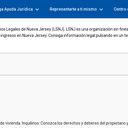
expand_more
expand_more
ga Ayuda Jurídica
Representarte a ti mismo
Centro
cios Legales de Nueva Jersey (LSNJ). LSNJ es una organización sin fines
 ingresos en Nueva Jersey. Consiga información legal pulsando en un t
e vivienda. Inquilinos: Conozca los derechos y deberes del propietario y d