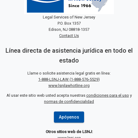
Legal Services of New Jersey
P.O. Box 1357
Edison, NJ 08818-1357
Contact Us
Línea directa de asistencia jurídica en todo el
estado
Llame o solicite asistencia legal gratis en línea:
1-888-LSNJ-LAW
(
1-888-576-5529
)
www.lsnjlawhotline.org
Al usar este sitio web usted acepta nuestras
condiciones para el uso
y
normas de confidencialidad
Apóyenos
Otros sitios web de LSNJ:
www.lsnj.org