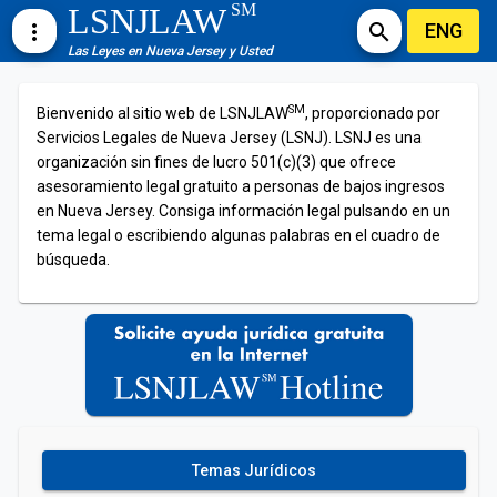
SM
LSNJLAW
ENG
more_vert
search
Las Leyes en Nueva Jersey y Usted
SM
Bienvenido al sitio web de LSNJLAW
, proporcionado por
Servicios Legales de Nueva Jersey (LSNJ). LSNJ es una
organización sin fines de lucro 501(c)(3) que ofrece
asesoramiento legal gratuito a personas de bajos ingresos
en Nueva Jersey. Consiga información legal pulsando en un
tema legal o escribiendo algunas palabras en el cuadro de
búsqueda.
Temas Jurídicos