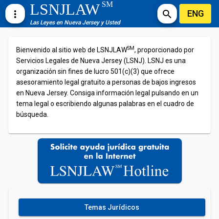
SM
LSNJLAW
ENG
more_vert
search
Las Leyes en Nueva Jersey y Usted
SM
Bienvenido al sitio web de LSNJLAW
, proporcionado por
Servicios Legales de Nueva Jersey (LSNJ). LSNJ es una
organización sin fines de lucro 501(c)(3) que ofrece
asesoramiento legal gratuito a personas de bajos ingresos
en Nueva Jersey. Consiga información legal pulsando en un
tema legal o escribiendo algunas palabras en el cuadro de
búsqueda.
Temas Jurídicos