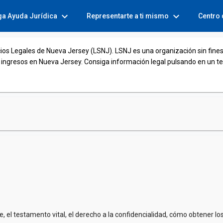
expand_more
expand_more
ga Ayuda Jurídica
Representarte a ti mismo
Centro
cios Legales de Nueva Jersey (LSNJ). LSNJ es una organización sin fines
 ingresos en Nueva Jersey. Consiga información legal pulsando en un t
, el testamento vital, el derecho a la confidencialidad, cómo obtener