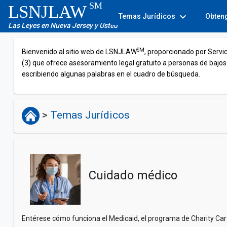
SM
LSNJLAW
expand_more
Temas Jurídicos
Obten
Las Leyes en Nueva Jersey y Usted
SM
Bienvenido al sitio web de LSNJLAW
, proporcionado por Servi
(3) que ofrece asesoramiento legal gratuito a personas de bajos
escribiendo algunas palabras en el cuadro de búsqueda.
>
Temas Jurídicos
Cuidado médico
Entérese cómo funciona el Medicaid, el programa de Charity Care