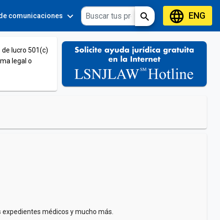
language
ENG
expand_more
expand_more
search
 de comunicaciones
Tools
 de lucro 501(c)
ema legal o
 los expedientes médicos y mucho más.