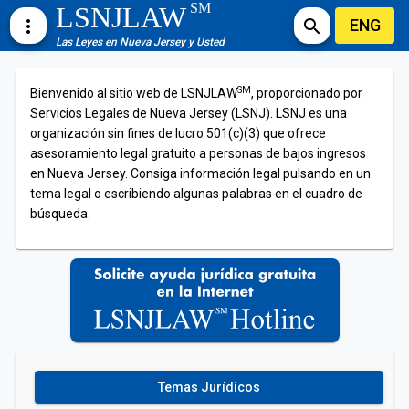
SM
LSNJLAW
ENG
more_vert
search
Las Leyes en Nueva Jersey y Usted
SM
Bienvenido al sitio web de LSNJLAW
, proporcionado por
Servicios Legales de Nueva Jersey (LSNJ). LSNJ es una
organización sin fines de lucro 501(c)(3) que ofrece
asesoramiento legal gratuito a personas de bajos ingresos
en Nueva Jersey. Consiga información legal pulsando en un
tema legal o escribiendo algunas palabras en el cuadro de
búsqueda.
Temas Jurídicos