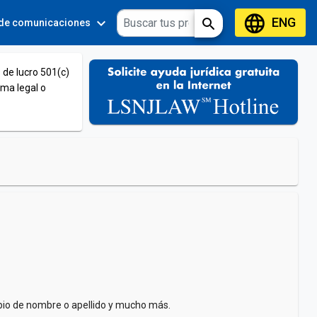
language
ENG
expand_more
expand_more
search
 de comunicaciones
Tools
 de lucro 501(c)
ema legal o
mbio de nombre o apellido y mucho más.