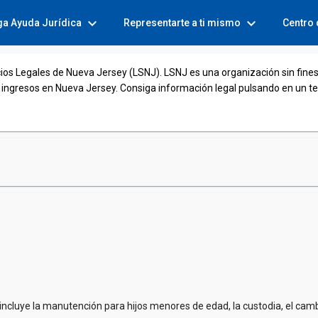
expand_more
expand_more
ga Ayuda Jurídica
Representarte a ti mismo
Centro
cios Legales de Nueva Jersey (LSNJ). LSNJ es una organización sin fines
 ingresos en Nueva Jersey. Consiga información legal pulsando en un t
e incluye la manutención para hijos menores de edad, la custodia, el ca