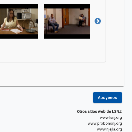
Apóyenos
Otros sitios web de LSNJ:
www.lsnj.org
www.probononj.org
www.njejla.org