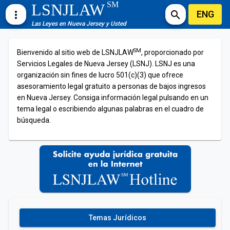
SM
LSNJLAW
ENG
more_vert
search
Las Leyes en Nueva Jersey y Usted
SM
Bienvenido al sitio web de LSNJLAW
, proporcionado por
Servicios Legales de Nueva Jersey (LSNJ). LSNJ es una
organización sin fines de lucro 501(c)(3) que ofrece
asesoramiento legal gratuito a personas de bajos ingresos
en Nueva Jersey. Consiga información legal pulsando en un
tema legal o escribiendo algunas palabras en el cuadro de
búsqueda.
Temas Jurídicos