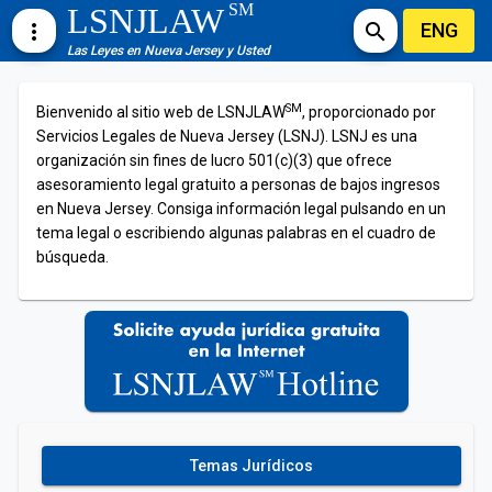
SM
LSNJLAW
ENG
more_vert
search
Las Leyes en Nueva Jersey y Usted
SM
Bienvenido al sitio web de LSNJLAW
, proporcionado por
Servicios Legales de Nueva Jersey (LSNJ). LSNJ es una
organización sin fines de lucro 501(c)(3) que ofrece
asesoramiento legal gratuito a personas de bajos ingresos
en Nueva Jersey. Consiga información legal pulsando en un
tema legal o escribiendo algunas palabras en el cuadro de
búsqueda.
Temas Jurídicos