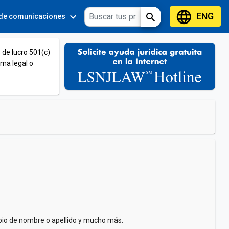
language
ENG
expand_more
expand_more
search
 de comunicaciones
Tools
 de lucro 501(c)
ema legal o
mbio de nombre o apellido y mucho más.