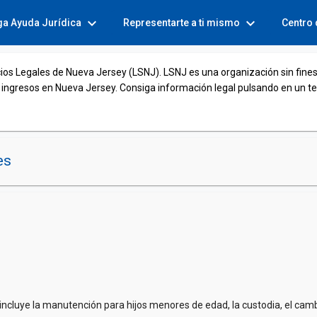
expand_more
expand_more
ga Ayuda Jurídica
Representarte a ti mismo
Centro
cios Legales de Nueva Jersey (LSNJ). LSNJ es una organización sin fines
 ingresos en Nueva Jersey. Consiga información legal pulsando en un t
es
e incluye la manutención para hijos menores de edad, la custodia, el ca