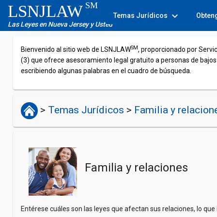
SM
LSNJLAW
expand_more
Temas Jurídicos
Obten
Las Leyes en Nueva Jersey y Usted
SM
Bienvenido al sitio web de LSNJLAW
, proporcionado por Servi
(3) que ofrece asesoramiento legal gratuito a personas de bajos
escribiendo algunas palabras en el cuadro de búsqueda.
>
Temas Jurídicos
>
Familia y relacion
Familia y relaciones
Entérese cuáles son las leyes que afectan sus relaciones, lo qu