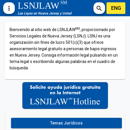
SM
LSNJLAW
ENG
more_vert
search
Las Leyes en Nueva Jersey y Usted
SM
Bienvenido al sitio web de LSNJLAW
, proporcionado por
Servicios Legales de Nueva Jersey (LSNJ). LSNJ es una
organización sin fines de lucro 501(c)(3) que ofrece
asesoramiento legal gratuito a personas de bajos ingresos
en Nueva Jersey. Consiga información legal pulsando en un
tema legal o escribiendo algunas palabras en el cuadro de
búsqueda.
Temas Jurídicos