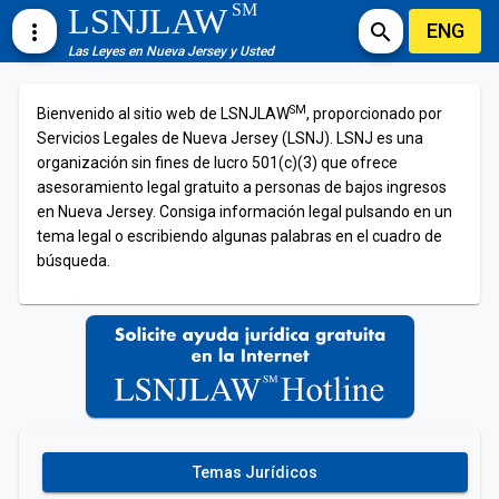
SM
LSNJLAW
ENG
more_vert
search
Las Leyes en Nueva Jersey y Usted
SM
Bienvenido al sitio web de LSNJLAW
, proporcionado por
Servicios Legales de Nueva Jersey (LSNJ). LSNJ es una
organización sin fines de lucro 501(c)(3) que ofrece
asesoramiento legal gratuito a personas de bajos ingresos
en Nueva Jersey. Consiga información legal pulsando en un
tema legal o escribiendo algunas palabras en el cuadro de
búsqueda.
Temas Jurídicos