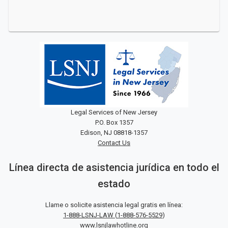
Legal Services of New Jersey
P.O. Box 1357
Edison, NJ 08818-1357
Contact Us
Línea directa de asistencia jurídica en todo el
estado
Llame o solicite asistencia legal gratis en línea:
1-888-LSNJ-LAW
(
1-888-576-5529
)
www.lsnjlawhotline.org