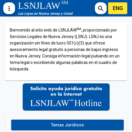
SM
LSNJLAW
ENG
more_vert
search
Las Leyes en Nueva Jersey y Usted
SM
Bienvenido al sitio web de LSNJLAW
, proporcionado por
Servicios Legales de Nueva Jersey (LSNJ). LSNJ es una
organización sin fines de lucro 501(c)(3) que ofrece
asesoramiento legal gratuito a personas de bajos ingresos
en Nueva Jersey. Consiga información legal pulsando en un
tema legal o escribiendo algunas palabras en el cuadro de
búsqueda.
Temas Jurídicos