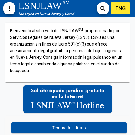
SM
LSNJLAW
ENG
more_vert
search
Las Leyes en Nueva Jersey y Usted
SM
Bienvenido al sitio web de LSNJLAW
, proporcionado por
Servicios Legales de Nueva Jersey (LSNJ). LSNJ es una
organización sin fines de lucro 501(c)(3) que ofrece
asesoramiento legal gratuito a personas de bajos ingresos
en Nueva Jersey. Consiga información legal pulsando en un
tema legal o escribiendo algunas palabras en el cuadro de
búsqueda.
Temas Jurídicos