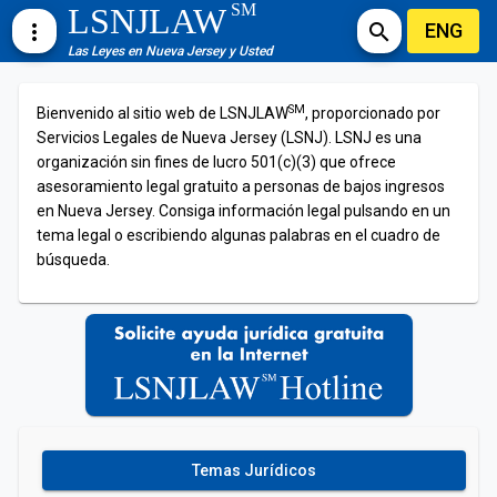
SM
LSNJLAW
ENG
more_vert
search
Las Leyes en Nueva Jersey y Usted
SM
Bienvenido al sitio web de LSNJLAW
, proporcionado por
Servicios Legales de Nueva Jersey (LSNJ). LSNJ es una
organización sin fines de lucro 501(c)(3) que ofrece
asesoramiento legal gratuito a personas de bajos ingresos
en Nueva Jersey. Consiga información legal pulsando en un
tema legal o escribiendo algunas palabras en el cuadro de
búsqueda.
Temas Jurídicos