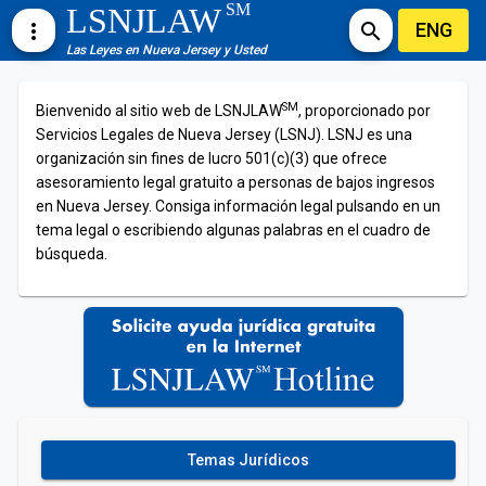
SM
LSNJLAW
ENG
more_vert
search
Las Leyes en Nueva Jersey y Usted
SM
Bienvenido al sitio web de LSNJLAW
, proporcionado por
Servicios Legales de Nueva Jersey (LSNJ). LSNJ es una
organización sin fines de lucro 501(c)(3) que ofrece
asesoramiento legal gratuito a personas de bajos ingresos
en Nueva Jersey. Consiga información legal pulsando en un
tema legal o escribiendo algunas palabras en el cuadro de
búsqueda.
Temas Jurídicos