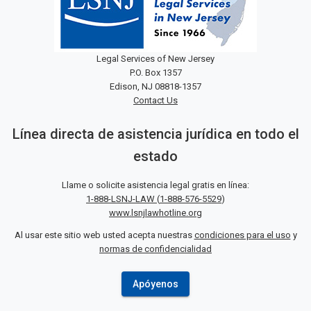
Legal Services of New Jersey
P.O. Box 1357
Edison, NJ 08818-1357
Contact Us
Línea directa de asistencia jurídica en todo el
estado
Llame o solicite asistencia legal gratis en línea:
1-888-LSNJ-LAW
(
1-888-576-5529
)
www.lsnjlawhotline.org
Al usar este sitio web usted acepta nuestras
condiciones para el uso
y
normas de confidencialidad
Apóyenos