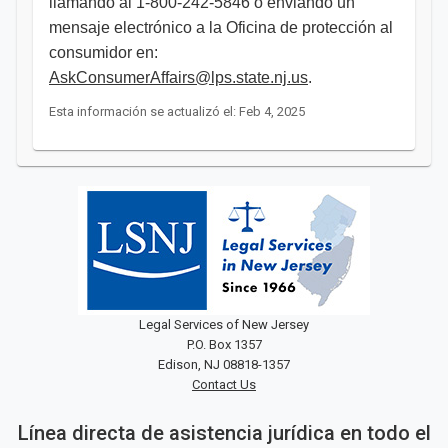
llamando al 1-800-242-5846 o enviando un
mensaje electrónico a la Oficina de protección al
consumidor en:
AskConsumerAffairs@lps.state.nj.us
.​​​
Esta información se actualizó el: Feb 4, 2025
Legal Services of New Jersey
P.O. Box 1357
Edison, NJ 08818-1357
Contact Us
Línea directa de asistencia jurídica en todo el