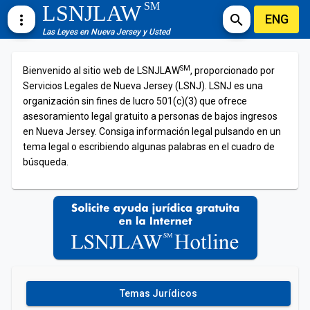
SM
LSNJLAW
ENG
more_vert
search
Las Leyes en Nueva Jersey y Usted
SM
Bienvenido al sitio web de LSNJLAW
, proporcionado por
Servicios Legales de Nueva Jersey (LSNJ). LSNJ es una
organización sin fines de lucro 501(c)(3) que ofrece
asesoramiento legal gratuito a personas de bajos ingresos
en Nueva Jersey. Consiga información legal pulsando en un
tema legal o escribiendo algunas palabras en el cuadro de
búsqueda.
Temas Jurídicos