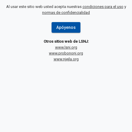
Al usar este sitio web usted acepta nuestras
condiciones para el uso
y
normas de confidencialidad
Apóyenos
Otros sitios web de LSNJ:
www.lsnj.org
www.probononj.org
www.njejla.org