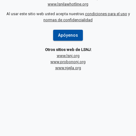
www.lsnjlawhotline.org
Al usar este sitio web usted acepta nuestras
condiciones para el uso
y
normas de confidencialidad
Apóyenos
Otros sitios web de LSNJ:
www.lsnj.org
www.probononj.org
www.njejla.org