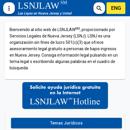
SM
LSNJLAW
ENG
more_vert
search
Las Leyes en Nueva Jersey y Usted
SM
Bienvenido al sitio web de LSNJLAW
, proporcionado por
Servicios Legales de Nueva Jersey (LSNJ). LSNJ es una
organización sin fines de lucro 501(c)(3) que ofrece
asesoramiento legal gratuito a personas de bajos ingresos
en Nueva Jersey. Consiga información legal pulsando en un
tema legal o escribiendo algunas palabras en el cuadro de
búsqueda.
Temas Jurídicos