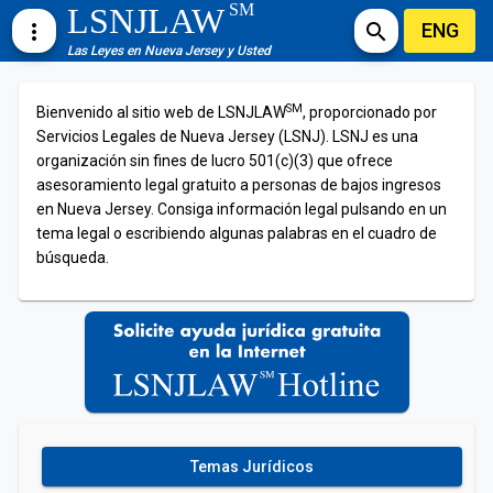
SM
LSNJLAW
ENG
more_vert
search
Las Leyes en Nueva Jersey y Usted
SM
Bienvenido al sitio web de LSNJLAW
, proporcionado por
Servicios Legales de Nueva Jersey (LSNJ). LSNJ es una
organización sin fines de lucro 501(c)(3) que ofrece
asesoramiento legal gratuito a personas de bajos ingresos
en Nueva Jersey. Consiga información legal pulsando en un
tema legal o escribiendo algunas palabras en el cuadro de
búsqueda.
Temas Jurídicos