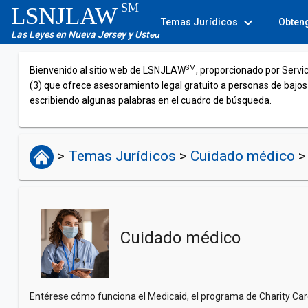
SM
LSNJLAW
expand_more
Temas Jurídicos
Obten
Las Leyes en Nueva Jersey y Usted
SM
Bienvenido al sitio web de LSNJLAW
, proporcionado por Servi
(3) que ofrece asesoramiento legal gratuito a personas de bajos
escribiendo algunas palabras en el cuadro de búsqueda.
>
Temas Jurídicos
>
Cuidado médico
>
Cuidado médico
Entérese cómo funciona el Medicaid, el programa de Charity Care