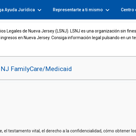
expand_more
expand_more
ga Ayuda Jurídica
Representarte a ti mismo
Centro
cios Legales de Nueva Jersey (LSNJ). LSNJ es una organización sin fines
 ingresos en Nueva Jersey. Consiga información legal pulsando en un t
NJ FamilyCare/Medicaid
, el testamento vital, el derecho a la confidencialidad, cómo obtener