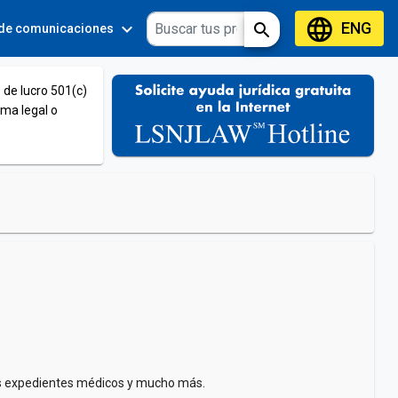
language
ENG
expand_more
expand_more
search
 de comunicaciones
Tools
 de lucro 501(c)
ema legal o
 los expedientes médicos y mucho más.