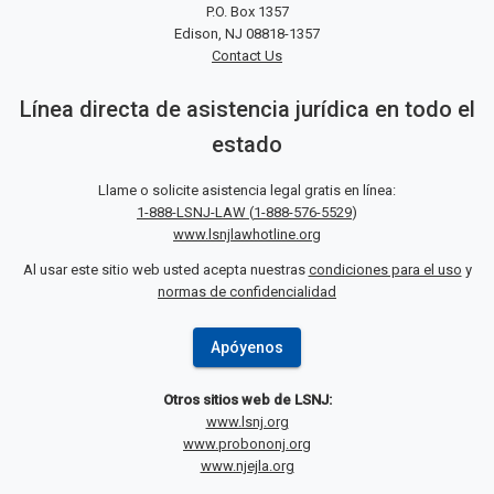
P.O. Box 1357
Edison, NJ 08818-1357
Contact Us
Línea directa de asistencia jurídica en todo el
estado
Llame o solicite asistencia legal gratis en línea:
1-888-LSNJ-LAW
(
1-888-576-5529
)
www.lsnjlawhotline.org
Al usar este sitio web usted acepta nuestras
condiciones para el uso
y
normas de confidencialidad
Apóyenos
Otros sitios web de LSNJ:
www.lsnj.org
www.probononj.org
www.njejla.org