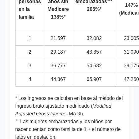
personas
años sin
embarazadas***
147%
en la
Medicare
205%*
(Medicai
familia
138%*
1
21.597
32.082
23.005
2
29.187
43.357
31.090
3
36.777
54.632
39.175
4
44.367
65.907
47.260
* Los ingresos se calculan en base al método del
Ingreso bruto ajustado modificado (
Modified
Adjusted Gross Income
, MAGI)
.
** Las mujeres embarazadas y los niños por
nacer cuentan como familia de 1 + el número de
fetos en gestación.