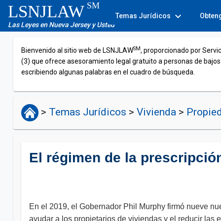
SM
LSNJLAW
expand_more
Temas Jurídicos
Obten
Las Leyes en Nueva Jersey y Usted
SM
Bienvenido al sitio web de LSNJLAW
, proporcionado por Servi
(3) que ofrece asesoramiento legal gratuito a personas de bajos
escribiendo algunas palabras en el cuadro de búsqueda.
>
Temas Jurídicos
>
Vivienda
>
Propied
El régimen de la prescripción
En el 2019, el Gobernador Phil Murphy firmó nueve nue
ayudar a los propietarios de viviendas y el reducir las 