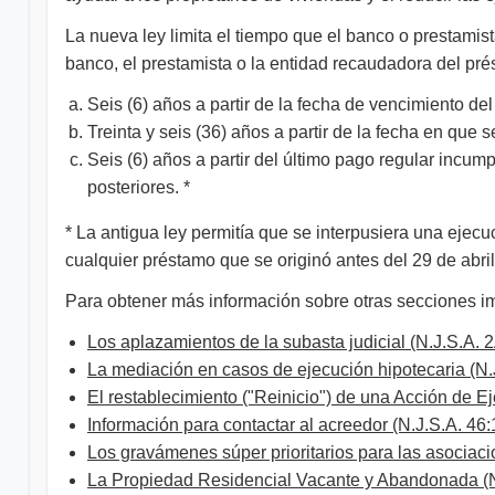
La nueva ley limita el tiempo que el banco o prestamista
banco, el prestamista o la entidad recaudadora del prés
Seis (6) años a partir de la fecha de vencimiento del
Treinta y seis (36) años a partir de la fecha en que se
Seis (6) años a partir del último pago regular incum
posteriores. *
* La antigua ley permitía que se interpusiera una ejec
cualquier préstamo que se originó antes del 29 de abri
Para obtener más información sobre otras secciones imp
Los aplazamientos de la subasta judicial (N.J.S.A.
2
La mediación en casos de ejecución hipotecaria
(N.
El restablecimiento ("Reinicio") de una Acción de E
Información para contactar al acreedor (N.J.S.A.
46:
Los gravámenes súper prioritarios para las asociaci
La Propiedad Residencial Vacante y Abandonada (N