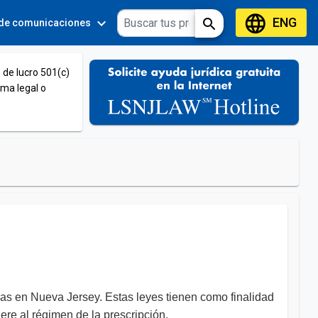
language
ENG
expand_more
expand_more
search
 de comunicaciones
Tools
 de lucro 501(c)
ema legal o
ias en Nueva Jersey. Estas leyes tienen como finalidad
iere al régimen de la prescripción.