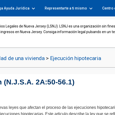
expand_more
expand_more
ga Ayuda Jurídica
Representarte a ti mismo
Centro
cios Legales de Nueva Jersey (LSNJ). LSNJ es una organización sin fines
 ingresos en Nueva Jersey. Consiga información legal pulsando en un t
ad de una vivienda
>
Ejecución hipotecaria
 (N.J.S.A. 2A:50-56.1)
vas leyes que afectan el proceso de las ejecuciones hipotecar
ejecuciones hipotecarias. Este articulo describe la ley que se ref