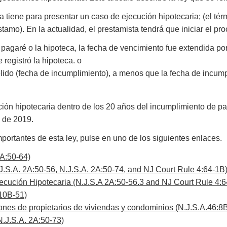
 tiene para presentar un caso de ejecución hipotecaria; (el térm
tamo). En la actualidad, el prestamista tendrá que iniciar el pr
 pagaré o la hipoteca, la fecha de vencimiento fue extendida por
 registró la hipoteca. o
plido (fecha de incumplimiento), a menos que la fecha de incump
ución hipotecaria dentro de los 20 años del incumplimiento de p
l de 2019.
ortantes de esta ley, pulse en uno de los siguientes enlaces.
A:50-64)
J.S.A. 2A:50-56, N.J.S.A. 2A:50-74, and NJ Court Rule 4:64-1B
jecución Hipotecaria (N.J.S.A
2A:50-56.3 and NJ Court Rule 4:6
10B-51)
ones de propietarios de viviendas y condominios (N.J.S.A.
46:8B
.J.S.A.
2A:50-73)