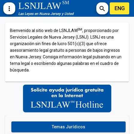
SM
LSNJLAW
ENG
more_vert
search
Las Leyes en Nueva Jersey y Usted
SM
Bienvenido al sitio web de LSNJLAW
, proporcionado por
Servicios Legales de Nueva Jersey (LSNJ). LSNJ es una
organización sin fines de lucro 501(c)(3) que ofrece
asesoramiento legal gratuito a personas de bajos ingresos
en Nueva Jersey. Consiga información legal pulsando en un
tema legal o escribiendo algunas palabras en el cuadro de
búsqueda.
Temas Jurídicos