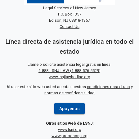
Legal Services of New Jersey
P.O. Box 1357
Edison, NJ 08818-1357
Contact Us
Línea directa de asistencia jurídica en todo el
estado
Llame o solicite asistencia legal gratis en línea:
1-888-LSNJ-LAW
(
1-888-576-5529
)
www.lsnjlawhotline.org
Al usar este sitio web usted acepta nuestras
condiciones para el uso
y
normas de confidencialidad
Apóyenos
Otros sitios web de LSNJ:
www.lsnj.org
www.probononj.org