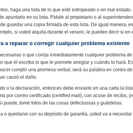
os, haga una lista de lo que esté estropeado o en mal estado. S
 apuntarlo en su lista. Pídale al propietario o al superintenden
de guardar una copia firmada de esta lista. De igual manera, e
mplo, si usted alquila durante el verano, le pueden decir si en e
 a reparar o corregir cualquier problema existente
 necesarias o que corrija inmediatamente cualquier problema d
 que él escriba lo que le promete arreglar y cuándo lo hará. Es
a hacer cumplir una promesa verbal, será su palabra en contra de
que causó el daño.
rdo o la declaración, entonces debe enviarle en una carta la lis
ta por correo certificado
(certified mail
), con acuse de recibo, (
r
e. Si puede, tome fotos de las cosas defectuosas y guárdelas.
ada o quedarse con su depósito de garantía, usted va a necesitar