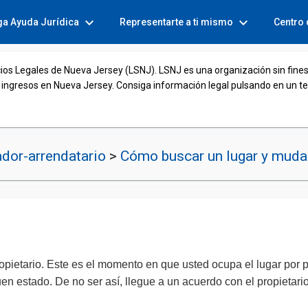
expand_more
expand_more
ga Ayuda Jurídica
Representarte a ti mismo
Centro
cios Legales de Nueva Jersey (LSNJ). LSNJ es una organización sin fines
 ingresos en Nueva Jersey. Consiga información legal pulsando en un t
dor-arrendatario
>
Cómo buscar un lugar y mudar
ropietario. Este es el momento en que usted ocupa el lugar por
en estado. De no ser así, llegue a un acuerdo con el propietar