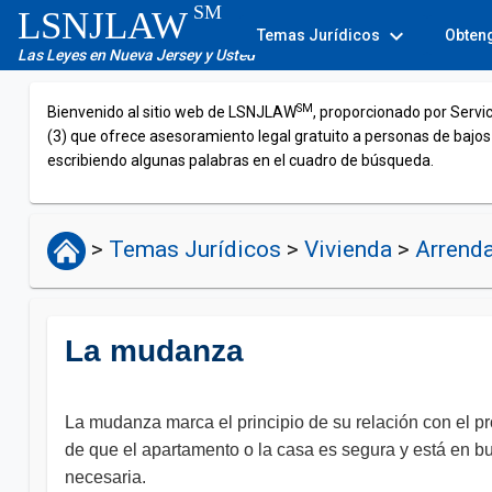
SM
LSNJLAW
expand_more
Temas Jurídicos
Obten
Las Leyes en Nueva Jersey y Usted
SM
Bienvenido al sitio web de LSNJLAW
, proporcionado por Servi
(3) que ofrece asesoramiento legal gratuito a personas de bajos
escribiendo algunas palabras en el cuadro de búsqueda.
>
Temas Jurídicos
>
Vivienda
>
Arrenda
La mudanza
La mudanza marca el principio de su relación con el p
de que el apartamento o la casa es segura y está en bu
necesaria.