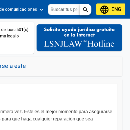
language
ENG
expand_more
expand_more
search
 de comunicaciones
Tools
 de lucro 501(c)
ema legal o
se a este
 primera vez. Este es el mejor momento para asegurarse
io para que haga cualquier reparación que sea