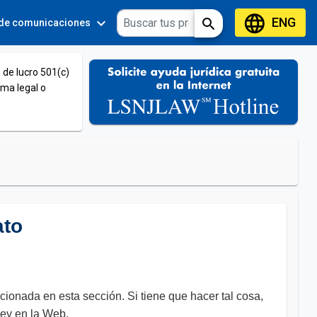
language
ENG
expand_more
expand_more
search
 de comunicaciones
Tools
 de lucro 501(c)
ema legal o
ato
cionada en esta sección. Si tiene que hacer tal cosa,
 ley en la Web.