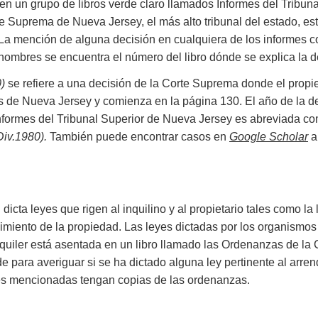
 en un grupo de libros verde claro llamados Informes del Tribu
e Suprema de Nueva Jersey, el más alto tribunal del estado, es
 La mención de alguna decisión en cualquiera de los informes 
bres se encuentra el número del libro dónde se explica la dec
0)
se refiere a una decisión de la Corte Suprema donde el propiet
s de Nueva Jersey y comienza en la página 130. El año de la d
 informes del Tribunal Superior de Nueva Jersey es abreviada 
Div.1980).
También puede encontrar casos en
Google Scholar
al
icta leyes que rigen al inquilino y al propietario tales como la l
nimiento de la propiedad. Las leyes dictadas por los organism
alquiler está asentada en un libro llamado las Ordenanzas de l
para averiguar si se ha dictado alguna ley pertinente al arrenda
ntes mencionadas tengan copias de las ordenanzas.