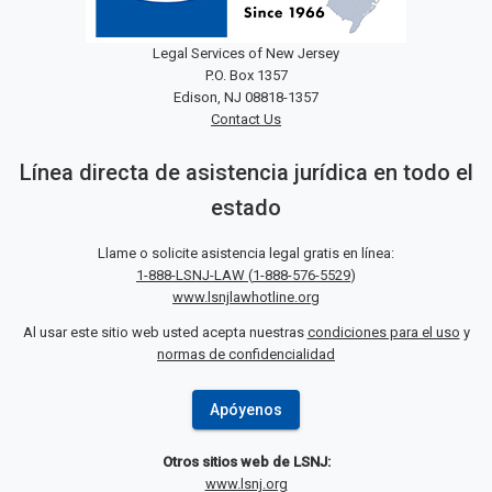
Legal Services of New Jersey
P.O. Box 1357
Edison, NJ 08818-1357
Contact Us
Línea directa de asistencia jurídica en todo el
estado
Llame o solicite asistencia legal gratis en línea:
1-888-LSNJ-LAW
(
1-888-576-5529
)
www.lsnjlawhotline.org
Al usar este sitio web usted acepta nuestras
condiciones para el uso
y
normas de confidencialidad
Apóyenos
Otros sitios web de LSNJ:
www.lsnj.org