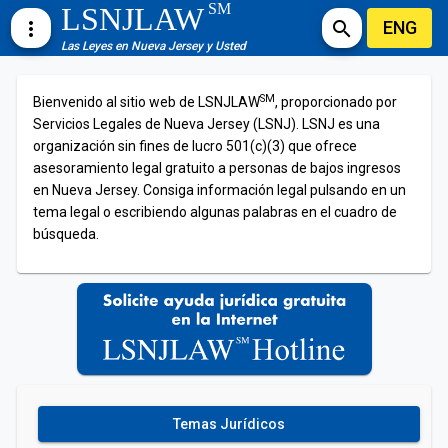
SM
LSNJLAW
ENG
more_vert
search
Las Leyes en Nueva Jersey y Usted
SM
Bienvenido al sitio web de LSNJLAW
, proporcionado por
Servicios Legales de Nueva Jersey (LSNJ). LSNJ es una
organización sin fines de lucro 501(c)(3) que ofrece
asesoramiento legal gratuito a personas de bajos ingresos
en Nueva Jersey. Consiga información legal pulsando en un
tema legal o escribiendo algunas palabras en el cuadro de
búsqueda.
Temas Jurídicos