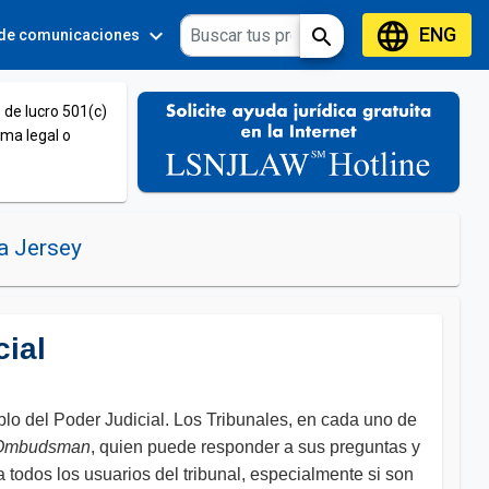
language
ENG
expand_more
expand_more
search
 de comunicaciones
Tools
 de lucro 501(c)
ema legal o
a Jersey
cial
lo del Poder Judicial. Los Tribunales, en cada uno de
Ombudsman
, quien puede responder a sus preguntas y
 todos los usuarios del tribunal, especialmente si son