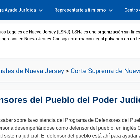
expand_more
expand_more
ga Ayuda Jurídica
Representarte a ti mismo
Centro
cios Legales de Nueva Jersey (LSNJ). LSNJ es una organización sin fines
 ingresos en Nueva Jersey. Consiga información legal pulsando en un t
nales de Nueva Jersey
>
Corte Suprema de Nuev
nsores del Pueblo del Poder Judi
e saber sobre la existencia del Programa de Defensores del Pueb
persona desempeñándose como defensor del pueblo, en inglés
sistema judicial. El defensor del pueblo está ahí para ayudar a