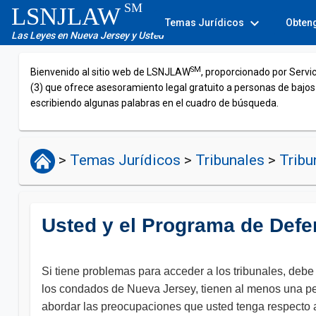
SM
LSNJLAW
expand_more
Temas Jurídicos
Obten
Las Leyes en Nueva Jersey y Usted
SM
Bienvenido al sitio web de LSNJLAW
, proporcionado por Servi
(3) que ofrece asesoramiento legal gratuito a personas de bajos
escribiendo algunas palabras en el cuadro de búsqueda.
>
Temas Jurídicos
>
Tribunales
>
Tribu
Usted y el Programa de Defe
Si tiene problemas para acceder a los tribunales, deb
los condados de Nueva Jersey, tienen al menos una 
abordar las preocupaciones que usted tenga respecto al 