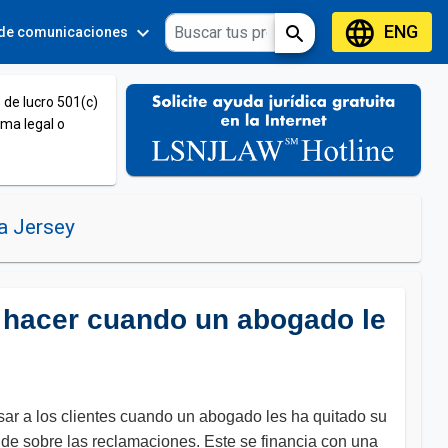
language
ENG
expand_more
expand_more
search
 de comunicaciones
Tools
 de lucro 501(c)
ema legal o
a Jersey
é hacer cuando un abogado le
ar a los clientes cuando un abogado les ha quitado su
ide sobre las reclamaciones. Este se financia con una