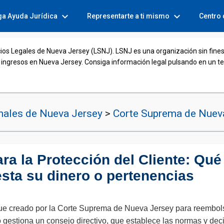
expand_more
expand_more
ga Ayuda Jurídica
Representarte a ti mismo
Centro
cios Legales de Nueva Jersey (LSNJ). LSNJ es una organización sin fines
 ingresos en Nueva Jersey. Consiga información legal pulsando en un t
nales de Nueva Jersey
>
Corte Suprema de Nuev
a la Protección del Cliente: Qu
sta su dinero o pertenencias
fue creado por la Corte Suprema de Nueva Jersey para reembols
 gestiona un consejo directivo, que establece las normas y dec