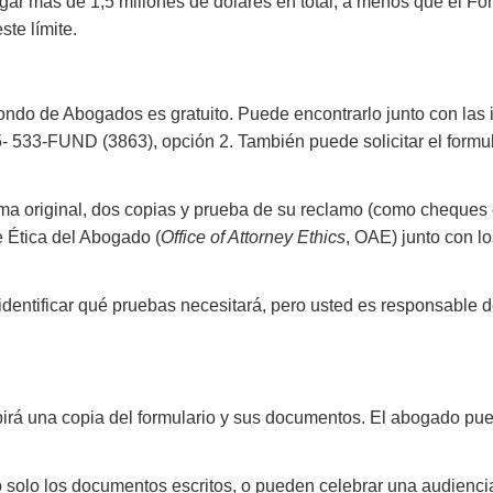
gar más de 1,5 millones de dólares en total, a menos que el Fo
ste límite.
ondo de Abogados es gratuito. Puede encontrarlo junto con las 
5- 533-FUND (3863), opción 2. También puede solicitar el formul
rma original, dos copias y prueba de su reclamo (como cheques c
e Ética del Abogado (
Office of Attorney Ethics
, OAE) junto con l
ntificar qué pruebas necesitará, pero usted es responsable de 
birá una copia del formulario y sus documentos. El abogado pu
o solo los documentos escritos, o pueden celebrar una audienci