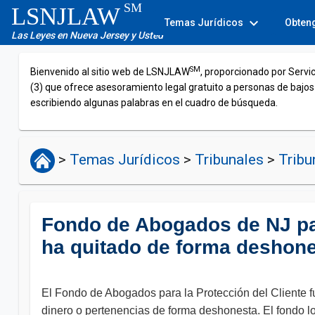
SM
LSNJLAW
expand_more
Temas Jurídicos
Obten
Las Leyes en Nueva Jersey y Usted
SM
Bienvenido al sitio web de LSNJLAW
, proporcionado por Servi
(3) que ofrece asesoramiento legal gratuito a personas de bajos
escribiendo algunas palabras en el cuadro de búsqueda.
>
Temas Jurídicos
>
Tribunales
>
Tribu
Fondo de Abogados de NJ par
ha quitado de forma deshone
El Fondo de Abogados para la Protección del Cliente 
dinero o pertenencias de forma deshonesta. El fondo lo