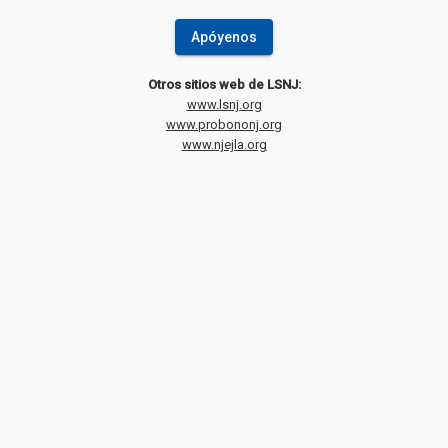
Apóyenos
Otros sitios web de LSNJ:
www.lsnj.org
www.probononj.org
www.njejla.org