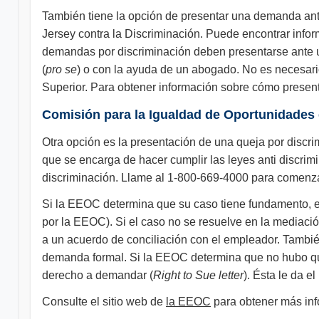
También tiene la opción de presentar una demanda ante
Jersey contra la Discriminación. Puede encontrar infor
demandas por discriminación deben presentarse ante un
(
pro se
) o con la ayuda de un abogado. No es necesari
Superior. Para obtener información sobre cómo present
Comisión para la Igualdad de Oportunidades
Otra opción es la presentación de una queja por disc
que se encarga de hacer cumplir las leyes anti discrim
discriminación. Llame al 1-800-669-4000 para comenza
Si la EEOC determina que su caso tiene fundamento, est
por la EEOC). Si el caso no se resuelve en la mediación
a un acuerdo de conciliación con el empleador. También
demanda formal. Si la EEOC determina que no hubo que
derecho a demandar (
Right to Sue letter
). Ésta le da e
Consulte el sitio web de
la EEOC
para obtener más in