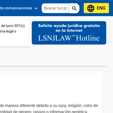
language
ENG
expand_more
expand_more
search
 de comunicaciones
Tools
 de lucro 501(c)
ema legal o
de manera diferente debido a su raza, religión, color de
dentidad de género, rasgos o información genética,