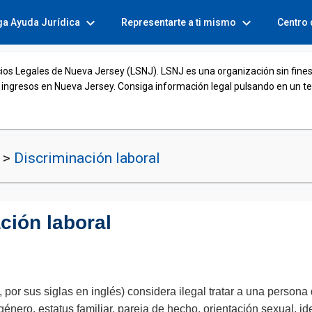
expand_more
expand_more
ga Ayuda Jurídica
Representarte a ti mismo
Centro
cios Legales de Nueva Jersey (LSNJ). LSNJ es una organización sin fines
 ingresos en Nueva Jersey. Consiga información legal pulsando en un t
o
>
Discriminación laboral
ción laboral
or sus siglas en inglés) considera ilegal tratar a una persona 
género, estatus familiar, pareja de hecho, orientación sexual, i