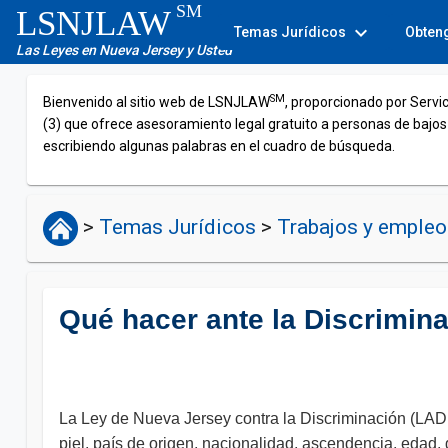
SM
LSNJLAW
expand_more
Temas Jurídicos
Obten
Las Leyes en Nueva Jersey y Usted
SM
Bienvenido al sitio web de LSNJLAW
, proporcionado por Servi
(3) que ofrece asesoramiento legal gratuito a personas de bajos
escribiendo algunas palabras en el cuadro de búsqueda.
>
Temas Jurídicos
>
Trabajos y emple
Qué hacer ante la Discrimina
La Ley de Nueva Jersey contra la Discriminación (LAD, p
piel, país de origen, nacionalidad, ascendencia, edad, 