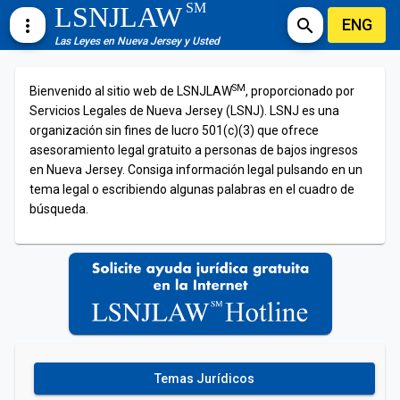
SM
LSNJLAW
ENG
more_vert
search
Las Leyes en Nueva Jersey y Usted
SM
Bienvenido al sitio web de LSNJLAW
, proporcionado por
Servicios Legales de Nueva Jersey (LSNJ). LSNJ es una
organización sin fines de lucro 501(c)(3) que ofrece
asesoramiento legal gratuito a personas de bajos ingresos
en Nueva Jersey. Consiga información legal pulsando en un
tema legal o escribiendo algunas palabras en el cuadro de
búsqueda.
Temas Jurídicos