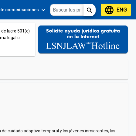
language
ENG
expand_more
expand_more
search
 de comunicaciones
Tools
 de lucro 501(c)
ema legal o
 de cuidado adoptivo temporal y los jóvenes inmigrantes; las