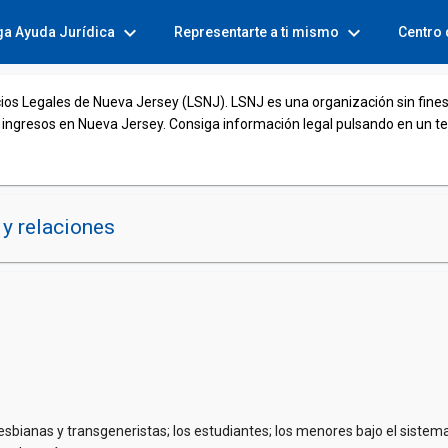
expand_more
expand_more
ga Ayuda Jurídica
Representarte a ti mismo
Centro
cios Legales de Nueva Jersey (LSNJ). LSNJ es una organización sin fines
 ingresos en Nueva Jersey. Consiga información legal pulsando en un t
y relaciones
sbianas y transgeneristas; los estudiantes; los menores bajo el sistema