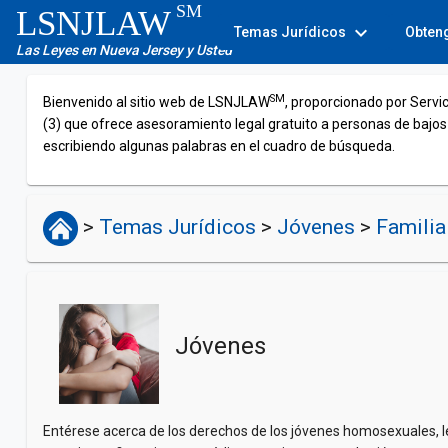
SM
LSNJLAW
expand_more
Temas Jurídicos
Obten
Las Leyes en Nueva Jersey y Usted
SM
Bienvenido al sitio web de LSNJLAW
, proporcionado por Servi
(3) que ofrece asesoramiento legal gratuito a personas de bajos
escribiendo algunas palabras en el cuadro de búsqueda.
>
Temas Jurídicos
>
Jóvenes
>
Familia 
Jóvenes
Entérese acerca de los derechos de los jóvenes homosexuales, le