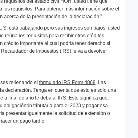
os requisitos del estado civil HOH, usted tiene que
 los requisitos. Para obtener más información sobre el
 acerca de la presentación de la declaración.”
. Si está trabajando pero sus ingresos son bajos, usted
 reúna los requisitos para recibir otros créditos
 crédito importante al cual podría tener derecho si
io Recaudador de Impuestos (IRS) le va a devolver
meses rellenando el
formulario IRS Form 4868
. Las
la declaración. Tenga en cuenta que esto es solo una
 a final de año le deba al IRS. Esto significa que,
 obligaciónón tributaria para el 2023 y pagar esa
a presentar igualmente la solicitud de extensión o
 hacer un pago tardío.