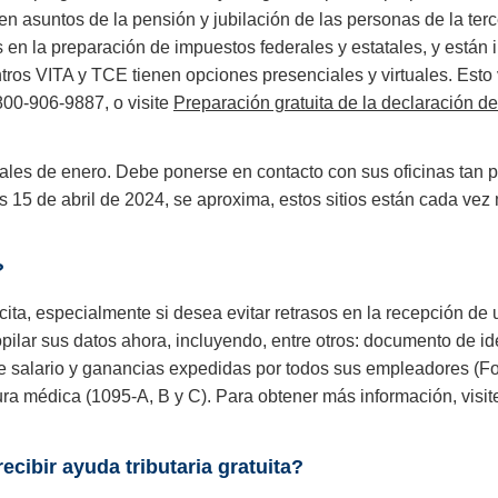
en asuntos de la pensión y jubilación de las personas de la te
en la preparación de impuestos federales y estatales, y están i
ntros VITA y TCE tienen opciones presenciales y virtuales. Esto 
-800-906-9887, o visite
Preparación gratuita de la declaración d
nales de enero. Debe ponerse en contacto con sus oficinas tan
nes 15 de abril de 2024, se aproxima, estos sitios están cada v
?
ita, especialmente si desea evitar retrasos en la recepción de
lar sus datos ahora, incluyendo, entre otros: documento de ide
de salario y ganancias expedidas por todos sus empleadores (
tura médica (1095-A, B y C). Para obtener más información, visi
ecibir ayuda tributaria gratuita?