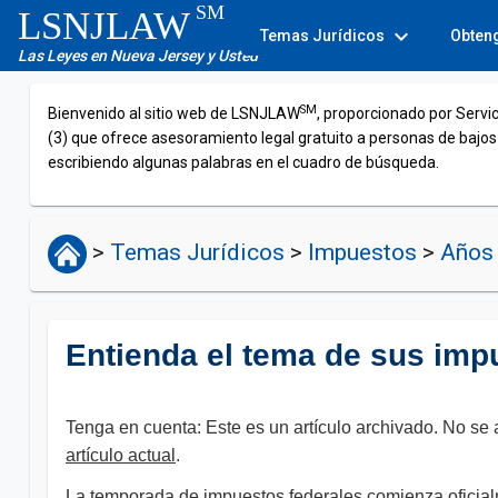
SM
LSNJLAW
expand_more
Temas Jurídicos
Obten
Las Leyes en Nueva Jersey y Usted
SM
Bienvenido al sitio web de LSNJLAW
, proporcionado por Servi
(3) que ofrece asesoramiento legal gratuito a personas de bajos
escribiendo algunas palabras en el cuadro de búsqueda.
>
Temas Jurídicos
>
Impuestos
>
Años 
Entienda el tema de sus imp
Tenga en cuenta: Este es un artículo archivado. No se a
artículo actual​
.
La temporada de impuestos federales comienza oficialm