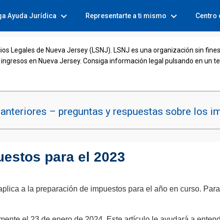
expand_more
expand_more
ga Ayuda Jurídica
Representarte a ti mismo
Centro
cios Legales de Nueva Jersey (LSNJ). LSNJ es una organización sin fines
 ingresos en Nueva Jersey. Consiga información legal pulsando en un t
anteriores – preguntas y respuestas sobre los 
uestos para el 2023
plica a la preparación de impuestos para el año en curso. Para e
ente el 23 de enero de 2024. Este artículo le ayudará a enten