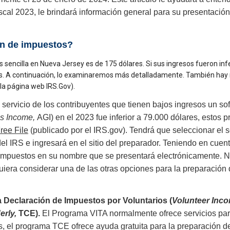
scal 2023, le brindará información general para su presentación
ón de impuestos?
sencilla en Nueva Jersey es de 175 dólares. Si sus ingresos fueron inf
estos. A continuación, lo examinaremos más detalladamente. También ha
la página web IRS.Gov).
ervicio de los contribuyentes que tienen bajos ingresos un sof
ss Income,
AGI) en el 2023 fue inferior a 79.000 dólares, estos
ree File
(publicado por el IRS.gov). Tendrá que seleccionar el
del IRS e ingresará en el sitio del preparador. Teniendo en cuen
e impuestos en su nombre que se presentará electrónicamente. 
quiera considerar una de las otras opciones para la preparació
a Declaración de Impuestos por Voluntarios (
Volunteer Inco
erly,
TCE).
El Programa VITA normalmente ofrece servicios para
 el programa TCE ofrece ayuda gratuita para la preparación de 