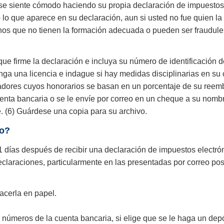
o se siente cómodo haciendo su propia declaración de impuestos,
 lo que aparece en su declaración, aun si usted no fue quien 
nos que no tienen la formación adecuada o pueden ser fraudul
 que firme la declaración e incluya su número de identificación
enga una licencia e indague si hay medidas disciplinarias en su 
paradores cuyos honorarios se basan en un porcentaje de su ree
enta bancaria o se le envíe por correo en un cheque a su nombr
e. (6) Guárdese una copia para su archivo.
so?
1 días después de recibir una declaración de impuestos electr
laraciones, particularmente en las presentadas por correo post
acerla en papel.
 números de la cuenta bancaria, si elige que se le haga un depó