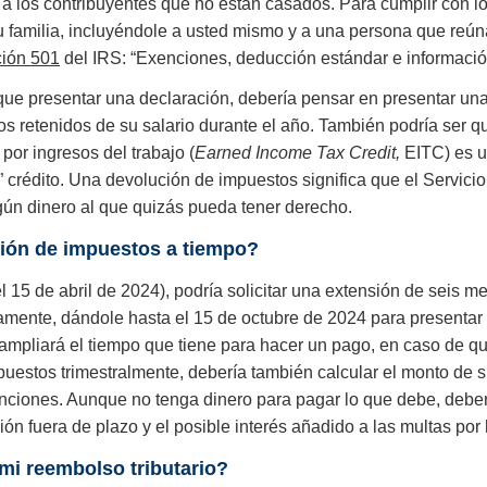
ca a los contribuyentes que no están casados. Para cumplir con l
familia, incluyéndole a usted mismo y a una persona que reúna
ción 501
del IRS: “Exenciones, deducción estándar e información
 que presentar una declaración, debería pensar en presentar una
 retenidos de su salario durante el año. También podría ser que
 por ingresos del trabajo (
Earned Income Tax Credit,
EITC) es un
o” crédito. Una devolución de impuestos significa que el Servic
ngún dinero al que quizás pueda tener derecho.
ción de impuestos a tiempo?
l 15 de abril de 2024), podría solicitar una extensión de seis 
mente, dándole hasta el 15 de octubre de 2024 para presentar 
ampliará el tiempo que tiene para hacer un pago, en caso de que
uestos trimestralmente, debería también calcular el monto de su
nciones. Aunque no tenga dinero para pagar lo que debe, deberí
ón fuera de plazo y el posible interés añadido a las multas por
mi reembolso tributario?