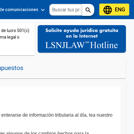
language
ENG
expand_more
expand_more
search
 de comunicaciones
Tools
 de lucro 501(c)
ema legal o
impuestos
nterarse de información tributaria al día, lea nuestro
der algunos de los cambios hechos para la