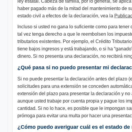
ley estatal. Cabeza de familia, por lo general, se apli
haber pagado más de la mitad del mantenimiento de su 
estado civil a efectos de la declaración, vea la
Publica
Incluso si usted no gana lo suficiente como para tener
tal vez tenga derecho a que le reembolsen los impuestos
tributarios existentes. Por ejemplo, el Crédito Tributario
tiene bajos ingresos y está trabajando, o si ha “ganad
dinero. Si no presenta una declaración, no recibirá ni
¿Qué pasa si no puedo presentar mi declara
Si no puede presentar la declaración antes del plazo (e
solicitudes para una extensión se conceden automática
extensión del plazo para presentar la declaración y no 
aunque usted trabaje por cuenta propia y pague los imp
cantidad. Si no lo hace, es posible que le impongan sa
prórroga para evitar una multa por hacer una presentaci
¿Cómo puedo averiguar cuál es el estado de 