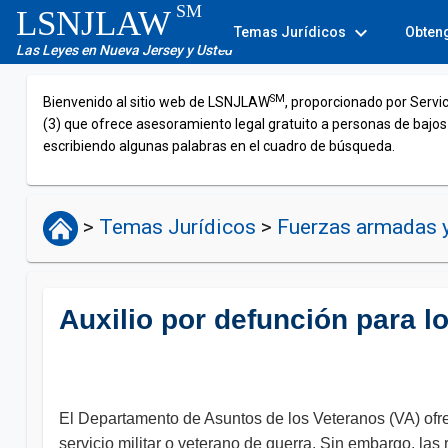
SM
LSNJLAW
expand_more
Temas Jurídicos
Obten
Las Leyes en Nueva Jersey y Usted
SM
Bienvenido al sitio web de LSNJLAW
, proporcionado por Servi
(3) que ofrece asesoramiento legal gratuito a personas de bajos
escribiendo algunas palabras en el cuadro de búsqueda.
>
Temas Jurídicos
>
Fuerzas armadas 
Auxilio por defunción para 
El Departamento de Asuntos de los Veteranos (VA) ofr
servicio militar o veterano de guerra. Sin embargo, la