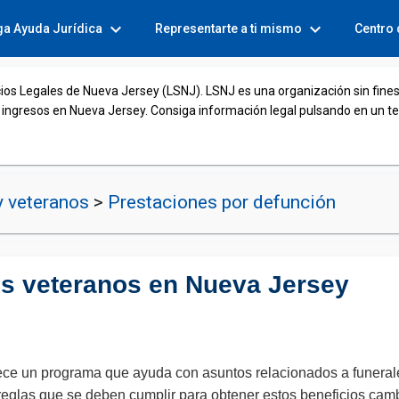
expand_more
expand_more
ga Ayuda Jurídica
Representarte a ti mismo
Centro
cios Legales de Nueva Jersey (LSNJ). LSNJ es una organización sin fines
 ingresos en Nueva Jersey. Consiga información legal pulsando en un t
y veteranos
>
Prestaciones por defunción
los veteranos en Nueva Jersey
ece un programa que ayuda con asuntos relacionados a funerale
s reglas que se deben cumplir para obtener estos beneficios cam