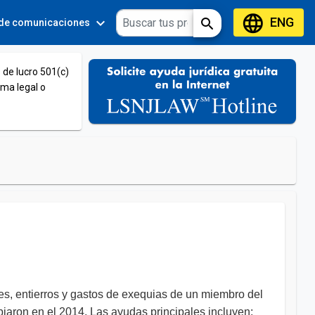
language
ENG
expand_more
expand_more
search
 de comunicaciones
Tools
 de lucro 501(c)
ema legal o
s, entierros y gastos de exequias de un miembro del
biaron en el 2014. Las ayudas principales incluyen: