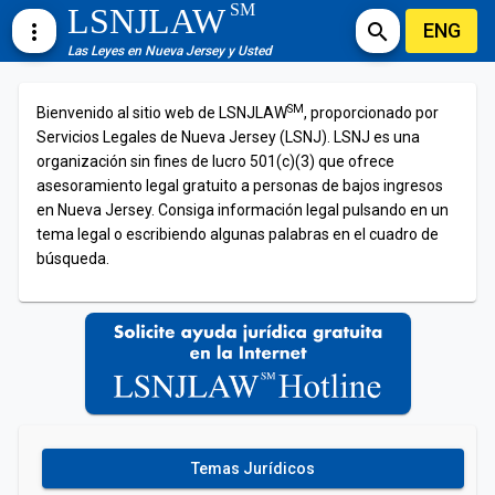
SM
LSNJLAW
ENG
more_vert
search
Las Leyes en Nueva Jersey y Usted
SM
Bienvenido al sitio web de LSNJLAW
, proporcionado por
Servicios Legales de Nueva Jersey (LSNJ). LSNJ es una
organización sin fines de lucro 501(c)(3) que ofrece
asesoramiento legal gratuito a personas de bajos ingresos
en Nueva Jersey. Consiga información legal pulsando en un
tema legal o escribiendo algunas palabras en el cuadro de
búsqueda.
Temas Jurídicos