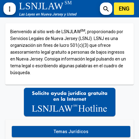
SM
LSNJLAW
ENG
more_vert
search
Las Leyes en Nueva Jersey y Usted
SM
Bienvenido al sitio web de LSNJLAW
, proporcionado por
Servicios Legales de Nueva Jersey (LSNJ). LSNJ es una
organización sin fines de lucro 501(c)(3) que ofrece
asesoramiento legal gratuito a personas de bajos ingresos
en Nueva Jersey. Consiga información legal pulsando en un
tema legal o escribiendo algunas palabras en el cuadro de
búsqueda.
Temas Jurídicos