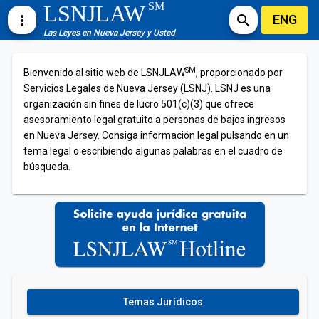
SM
LSNJLAW
ENG
more_vert
search
Las Leyes en Nueva Jersey y Usted
SM
Bienvenido al sitio web de LSNJLAW
, proporcionado por
Servicios Legales de Nueva Jersey (LSNJ). LSNJ es una
organización sin fines de lucro 501(c)(3) que ofrece
asesoramiento legal gratuito a personas de bajos ingresos
en Nueva Jersey. Consiga información legal pulsando en un
tema legal o escribiendo algunas palabras en el cuadro de
búsqueda.
Temas Jurídicos