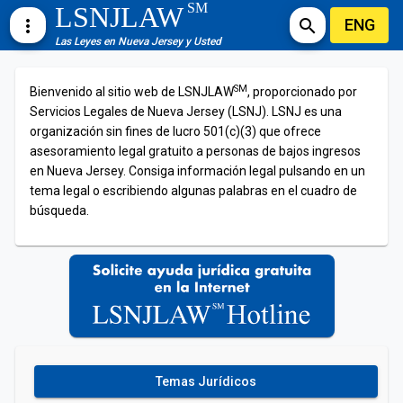
SM
LSNJLAW
ENG
more_vert
search
Las Leyes en Nueva Jersey y Usted
SM
Bienvenido al sitio web de LSNJLAW
, proporcionado por
Servicios Legales de Nueva Jersey (LSNJ). LSNJ es una
organización sin fines de lucro 501(c)(3) que ofrece
asesoramiento legal gratuito a personas de bajos ingresos
en Nueva Jersey. Consiga información legal pulsando en un
tema legal o escribiendo algunas palabras en el cuadro de
búsqueda.
Temas Jurídicos