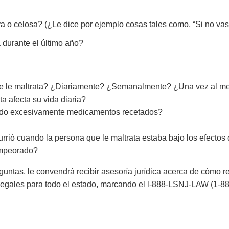
a o celosa? (¿Le dice por ejemplo cosas tales como, “Si no vas 
durante el último año?
e le maltrata? ¿Diariamente? ¿Semanalmente? ¿Una vez al m
a afecta su vida diaria?
mido excesivamente medicamentos recetados?
rrió cuando la persona que le maltrata estaba bajo los efectos 
empeorado?
reguntas, le convendrá recibir asesoría jurídica acerca de cóm
os Legales para todo el estado, marcando el l-888-LSNJ-LAW (1-