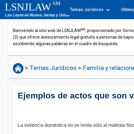
SM
LSNJLAW
expand_more
Temas Jurídicos
Obten
Las Leyes en Nueva Jersey y Usted
SM
Bienvenido al sitio web de LSNJLAW
, proporcionado por Servi
(3) que ofrece asesoramiento legal gratuito a personas de bajos
escribiendo algunas palabras en el cuadro de búsqueda.
>
Temas Jurídicos
>
Familia y relacio
Ejemplos de actos que son v
La violencia doméstica no se limita sólo al maltrato fí