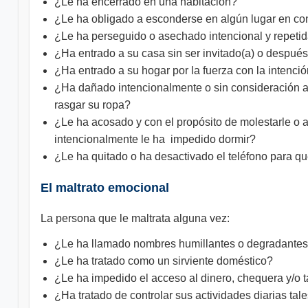
¿Le ha encerrado en una habitación?
¿Le ha obligado a esconderse en algún lugar en con
¿Le ha perseguido o asechado intencional y repeti
¿Ha entrado a su casa sin ser invitado(a) o después
¿Ha entrado a su hogar por la fuerza con la intenció
¿Ha dañado intencionalmente o sin consideración al
rasgar su ropa?
¿Le ha acosado y con el propósito de molestarle o 
intencionalmente le ha impedido dormir?
¿Le ha quitado o ha desactivado el teléfono para q
El maltrato emocional
La persona que le maltrata alguna vez:
¿Le ha llamado nombres humillantes o degradante
¿Le ha tratado como un sirviente doméstico?
¿Le ha impedido el acceso al dinero, chequera y/o t
¿Ha tratado de controlar sus actividades diarias ta