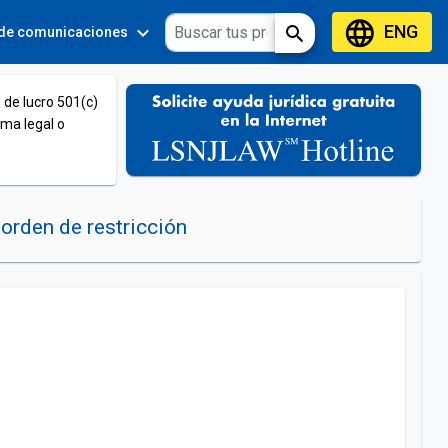
language
ENG
expand_more
expand_more
search
 de comunicaciones
Tools
 de lucro 501(c)
ema legal o
orden de restricción