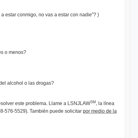
a estar conmigo, no vas a estar con nadie”? )
es o menos?
del alcohol o las drogas?
SM
o resolver este problema. Llame a LSNJLAW
, la línea
888-576-5529). También puede solicitar
por medio de la