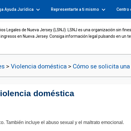
expand_more
expand_more
ga Ayuda Jurídica
Representarte a ti mismo
Centro
cios Legales de Nueva Jersey (LSNJ). LSNJ es una organización sin fines
 ingresos en Nueva Jersey. Consiga información legal pulsando en un t
nes
>
Violencia doméstica
>
Cómo se solicita una 
iolencia doméstica
sico. También incluye el abuso sexual y el maltrato emocional.