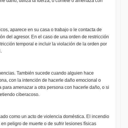
rle daño, utiliza la fuerza, o comete o amenaza con
nicos, aparece en su casa o trabajo o le contacta de
ón del agresor. En el caso de una orden de restricción
tricción temporal e incluir la violación de la orden por
.
enencias. También sucede cuando alguien hace
sona, con la intención de hacerle daño emocional o
nea para amenazar a otra persona con hacerle daño, o si
metiendo ciberacoso.
ogado como un acto de violencia doméstica. El incendio
 peligro de muerte o de sufrir lesiones físicas