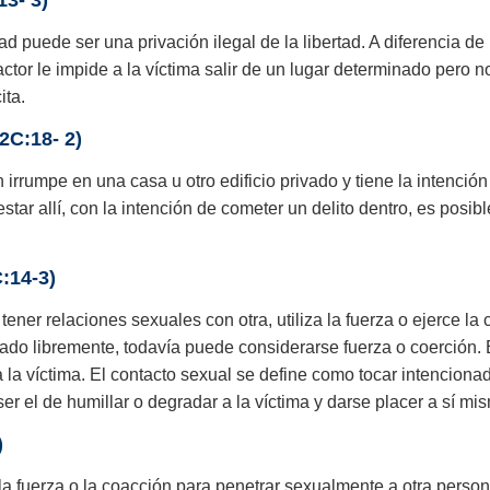
13- 3)
 puede ser una privación ilegal de la libertad. A diferencia de l
nfractor le impide a la víctima salir de un lugar determinado per
ita.
 2C:18- 2)
 irrumpe en una casa u otro edificio privado y tiene la intenció
estar allí, con la intención de cometer un delito dentro, es pos
C:14-3)
tener relaciones sexuales con otra, utiliza la fuerza o ejerce l
ado libremente, todavía puede considerarse fuerza o coerción. El
a la víctima. El contacto sexual se define como tocar intencionad
 ser el de humillar o degradar a la víctima y darse placer a sí mi
)
 la fuerza o la coacción para penetrar sexualmente a otra pers