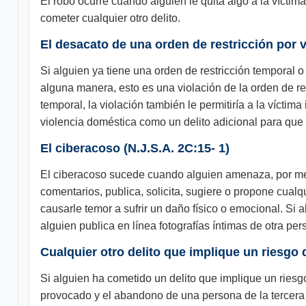
El robo ocurre cuando alguien le quita algo a la vícti
cometer cualquier otro delito.
El desacato de una orden de restricción por v
Si alguien ya tiene una orden de restricción temporal o 
alguna manera, esto es una violación de la orden de re
temporal, la violación también le permitiría a la víctima
violencia doméstica como un delito adicional para que el
El ciberacoso (N.J.S.A. 2C:15- 1)
El ciberacoso sucede cuando alguien amenaza, por med
comentarios, publica, solicita, sugiere o propone cual
causarle temor a sufrir un daño físico o emocional. Si 
alguien publica en línea fotografías íntimas de otra p
Cualquier otro delito que implique un riesgo 
Si alguien ha cometido un delito que implique un riesg
provocado y el abandono de una persona de la tercera e