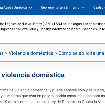
expand_more
expand_more
ga Ayuda Jurídica
Representarte a ti mismo
Centro
cios Legales de Nueva Jersey (LSNJ). LSNJ es una organización sin fines
 ingresos en Nueva Jersey. Consiga información legal pulsando en un t
nes
>
Violencia doméstica
>
Cómo se solicita una 
 violencia doméstica
ima de violencia doméstica, y puede sentirse solo y asustado, 
y que sienta que está en peligro, podría tomar medidas para m
 los 19 delitos enunciados en la Ley de Prevención Contra la V