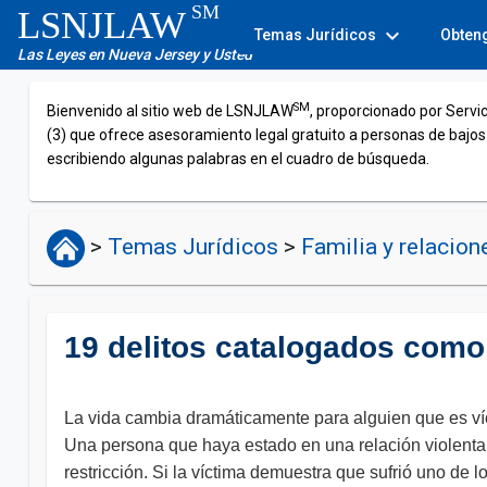
SM
LSNJLAW
expand_more
Temas Jurídicos
Obten
Las Leyes en Nueva Jersey y Usted
SM
Bienvenido al sitio web de LSNJLAW
, proporcionado por Servi
(3) que ofrece asesoramiento legal gratuito a personas de bajos
escribiendo algunas palabras en el cuadro de búsqueda.
>
Temas Jurídicos
>
Familia y relacio
19 delitos catalogados como
La vida cambia dramáticamente para alguien que es víct
Una persona que haya estado en una relación violenta 
restricción. Si la víctima demuestra que sufrió uno de