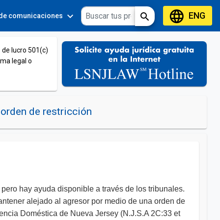
language
ENG
expand_more
expand_more
search
 de comunicaciones
Tools
 de lucro 501(c)
ema legal o
orden de restricción
pero hay ayuda disponible a través de los tribunales.
antener alejado al agresor por medio de una orden de
iolencia Doméstica de Nueva Jersey (N.J.S.A 2C:33 et