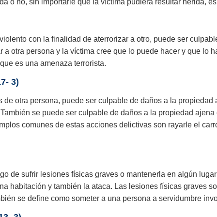
 o no, sin importarle que la víctima pudiera resultar herida, e
olento con la finalidad de aterrorizar a otro, puede ser culpab
 a otra persona y la víctima cree que lo puede hacer y que lo 
 que es una amenaza terrorista.
7- 3)
s de otra persona, puede ser culpable de daños a la propiedad 
 También se puede ser culpable de daños a la propiedad ajena
emplos comunes de estas acciones delictivas son rayarle el carr
 de sufrir lesiones físicas graves o mantenerla en algún lugar y 
n una habitación y también la ataca. Las lesiones físicas graves
ambién se define como someter a una persona a servidumbre invol