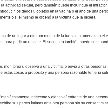
la actividad sexual, pero también puede incluir que el infracto
o introducir los dedos u objetos en la vagina o el ano de una pe
mente o si él mismo le ordenó a la víctima que la hiciera.
ctima de un lugar a otro por medio de la fuerza, la amenaza o e
ene para pedir un rescate. El secuestro también puede ser cuan
, monitorea u observa a una víctima, o envía a otras personas a s
ce estas cosas a propósito y una persona razonable temería sufrir
 “manifiestamente indecente y ofensivo” enfrente de una perso
exhibe sus partes íntimas ante otra persona sin su consentimien