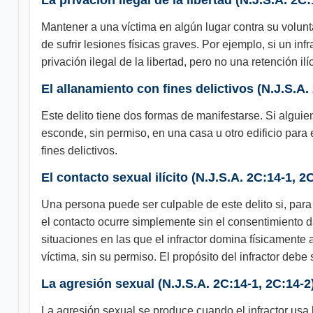
La privación ilegal de la libertad (N.J.S.A. 2C:
Mantener a una víctima en algún lugar contra su voluntad
de sufrir lesiones físicas graves. Por ejemplo, si un i
privación ilegal de la libertad, pero no una retención ilíc
El allanamiento con fines delictivos (N.J.S.A.
Este delito tiene dos formas de manifestarse. Si alguien
esconde, sin permiso, en una casa u otro edificio para 
fines delictivos.
El contacto sexual ilícito (N.J.S.A. 2C:14-1, 2
Una persona puede ser culpable de este delito si, para 
el contacto ocurre simplemente sin el consentimiento d
situaciones en las que el infractor domina físicamente 
víctima, sin su permiso. El propósito del infractor debe
La agresión sexual (N.J.S.A. 2C:14-1, 2C:14-2
La agresión sexual se produce cuando el infractor usa