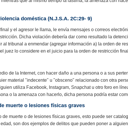
ma mientras que al mismo tiempo la lastima, la amenaza con hace
iolencia doméstica (N.J.S.A. 2C:29- 9)
final y el agresor le llama, le envía mensajes o correos electró
stricción. Dicha violación debería dar como resultado la detenci
 ir al tribunal a enmendar (agregar información a) la orden de res
 juez lo considere en el juicio para la orden de restricción final
io de la Internet, con hacer daño a una persona o a sus pert
quier material "indecente" u "obsceno" relacionado con otra per
alguien utiliza Facebook, Instagram, Snapchat u otro foro en lí
ersona o la amenaza con hacerlo, dicha persona podría estar co
de muerte o lesiones físicas graves
o de muerte o de lesiones físicas graves, esto puede ser catal
dad, son dos ejemplos de delitos que pueden poner a alguien en