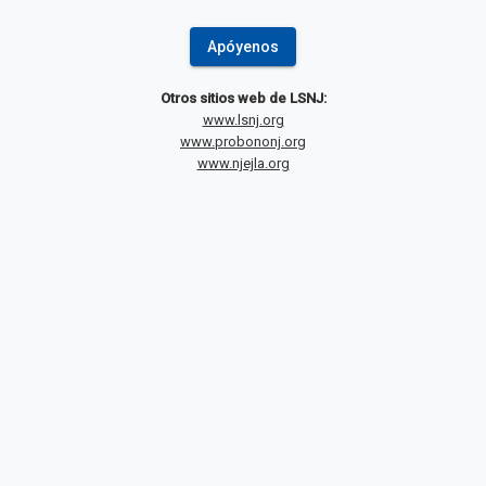
Apóyenos
Otros sitios web de LSNJ:
www.lsnj.org
www.probononj.org
www.njejla.org