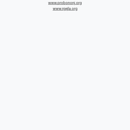
www.probononj.org
www.njejla.org