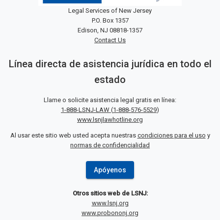
Legal Services of New Jersey
P.O. Box 1357
Edison, NJ 08818-1357
Contact Us
Línea directa de asistencia jurídica en todo el
estado
Llame o solicite asistencia legal gratis en línea:
1-888-LSNJ-LAW
(
1-888-576-5529
)
www.lsnjlawhotline.org
Al usar este sitio web usted acepta nuestras
condiciones para el uso
y
normas de confidencialidad
Apóyenos
Otros sitios web de LSNJ:
www.lsnj.org
www.probononj.org