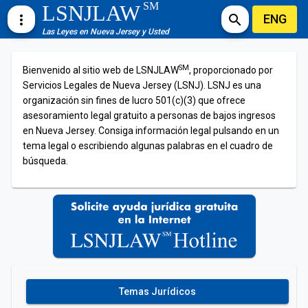
SM
LSNJLAW
ENG
more_vert
search
Las Leyes en Nueva Jersey y Usted
SM
Bienvenido al sitio web de LSNJLAW
, proporcionado por
Servicios Legales de Nueva Jersey (LSNJ). LSNJ es una
organización sin fines de lucro 501(c)(3) que ofrece
asesoramiento legal gratuito a personas de bajos ingresos
en Nueva Jersey. Consiga información legal pulsando en un
tema legal o escribiendo algunas palabras en el cuadro de
búsqueda.
Temas Jurídicos